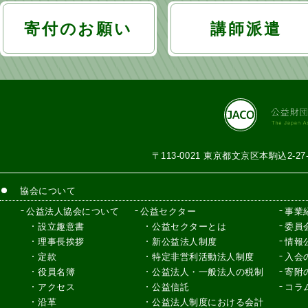
寄付のお願い
講師派遣
〒113-0021 東京都文京区本駒込2-2
協会について
公益法人協会について
公益セクター
事業
設立趣意書
公益セクターとは
委員
理事長挨拶
新公益法人制度
情報
定款
特定非営利活動法人制度
入会
役員名簿
公益法人・一般法人の税制
寄附
アクセス
公益信託
コラ
沿革
公益法人制度における会計