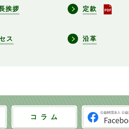
長挨拶
定款
セス
沿革
コ ラ ム