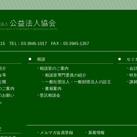
7-15
TEL：03-3945-1017
FAX：03-3945-1267
相談
セミ
紹介
相談室のご案内
会
会等
相談室専門委員の紹介
特
公開
一般社団法人・一般財団法人の設立
講
のご案内
書籍案内
のお願い
受託相談会
ム
究
メルマガ会員登録
新着情報