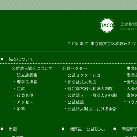
〒113-0021 東京都文京区本駒込2-2
協会について
公益法人協会について
公益セクター
事業
設立趣意書
公益セクターとは
委員
理事長挨拶
新公益法人制度
情報
定款
特定非営利活動法人制度
入会
役員名簿
公益法人・一般法人の税制
寄附
アクセス
公益信託
コラ
沿革
公益法人制度における会計
出版
機関誌「公益法人」
調査研