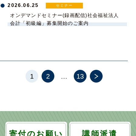
2026.06.25
セミナー
オンデマンドセミナー(録画配信)社会福祉法人
会計「初級編」募集開始のご案内
投
1
2
…
13
稿
の
ペ
ー
寄付のお願い
講師派遣