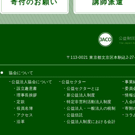
寄付のお願い
講師派遣
〒113-0021 東京都文京区本駒込2-2
協会について
公益法人協会について
公益セクター
事業
設立趣意書
公益セクターとは
委員
理事長挨拶
新公益法人制度
情報
定款
特定非営利活動法人制度
入会
役員名簿
公益法人・一般法人の税制
寄附
アクセス
公益信託
コラ
沿革
公益法人制度における会計