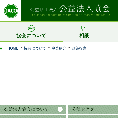
協会について
相談
HOME
協会について
事業紹介
政策提言
公益法人協会に
ついて
公益セクター