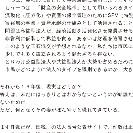
もう一つは、「財産の安全地帯」として用いられるタイ
流動化（証券化）や資産の保全管理のためにSPV（特
富裕層の事業・資産承継の仕組みとして活用されること
問題は私益型法人だ。経済活動を活発化させ発展させる
非営利に仮装して私益を貪る、あるいは財産を逃避させ
このような玉石混交が予想されるなか、私たちは市民に
少しでも多く設立されるよう願わざるを得ない。
とりわけ公益型法人や共益型法人が大勢を占めるために
市民がどのように法人のタイプを識別できるのか、大き
それから１３年後、現実はどうか？
答えは、未だにはっきりとはわからないというのが結論
ないためだ。
ただ、何となくその姿がぼんやりと現れてきている。
まず件数だが、国税庁の法人番号公表サイトで、件数は