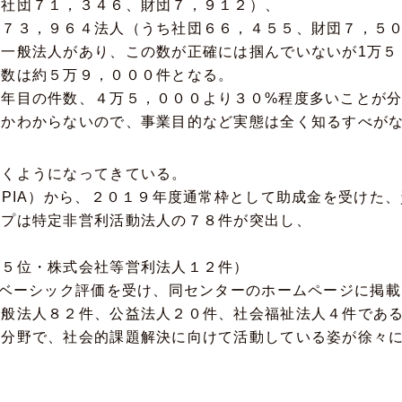
ち社団７１，３４６、財団７，９１２）、
は７３，９６４法人（うち社団６６，４５５、財団７，５
一般法人があり、この数が正確には掴んでいないが1万５
存数は約５万９，０００件となる。
３年目の件数、４万５，０００より３０%程度多いことが
しかわからないので、事業目的など実態は全く知るすべが
付くようになってきている。
NPIA）から、２０１９年度通常枠として助成金を受けた
ップは特定非営利活動法人の７８件が突出し、
、５位・株式会社等営利法人１２件）
のベーシック評価を受け、同センターのホームページに掲
一般法人８２件、公益法人２０件、社会福祉法人４件であ
門分野で、社会的課題解決に向けて活動している姿が徐々