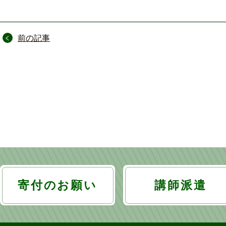
投
前の記事
稿
ナ
ビ
ゲ
ー
シ
ョ
寄付のお願い
講師派遣
ン