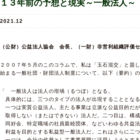
１３年前の予想と現実～一般法人～
2021.12
（公財）公益法人協会 会長、（一財）非営利組織評価
２００７年５月のこのコラムで、私は「玉石混交」と題
始まる一般社団・財団法人制度について、以下（要約）
「 一般法人は法人の坩堝（るつぼ）となる。
具体的には、三つのタイプの法人が出現することとな
一つは実質公益法人。主たる事業は立派な公益目的だが
取得しない（またはできない）法人だ。二つ目は、構成
同好会、特定職域の社員親睦団体、などいわゆる共益法
利益を目的とする私益型一般法人だ。これはさらに二つ
一つは、会社の代替として事業展開に活用しようとする