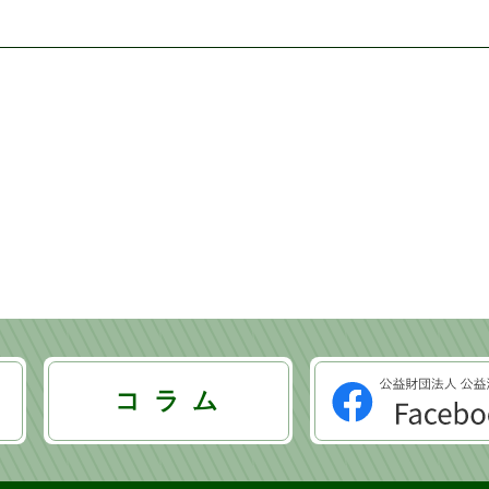
コ ラ ム