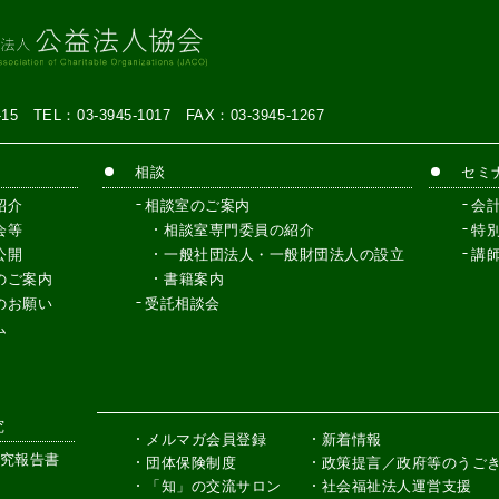
7-15
TEL：03-3945-1017
FAX：03-3945-1267
相談
セミ
紹介
相談室のご案内
会
会等
相談室専門委員の紹介
特
公開
一般社団法人・一般財団法人の設立
講
のご案内
書籍案内
のお願い
受託相談会
ム
究
メルマガ会員登録
新着情報
究報告書
団体保険制度
政策提言／政府等のうご
「知」の交流サロン
社会福祉法人運営支援