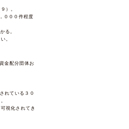
０９）。
，０００件程度
分かる。
ない。
、資金配分団体お
載されている３０
る。
に可視化されてき