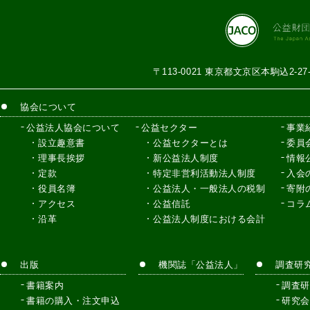
〒113-0021 東京都文京区本駒込2-2
協会について
公益法人協会について
公益セクター
事業
設立趣意書
公益セクターとは
委員
理事長挨拶
新公益法人制度
情報
定款
特定非営利活動法人制度
入会
役員名簿
公益法人・一般法人の税制
寄附
アクセス
公益信託
コラ
沿革
公益法人制度における会計
出版
機関誌「公益法人」
調査研
書籍案内
調査研
書籍の購入・注文申込
研究会