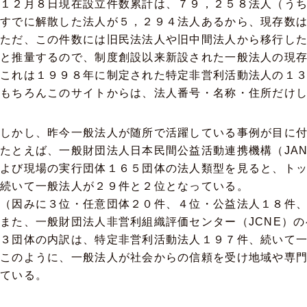
１２月８日現在設立件数累計は、７９，２５８法人（う
すでに解散した法人が５，２９４法人あるから、現存数
ただ、この件数には旧民法法人や旧中間法人から移行した
と推量するので、制度創設以来新設された一般法人の現
これは１９９８年に制定された特定非営利活動法人の１
もちろんこのサイトからは、法人番号・名称・住所だけ
しかし、昨今一般法人が随所で活躍している事例が目に
たとえば、一般財団法人日本民間公益活動連携機構（JA
よび現場の実行団体１６５団体の法人類型を見ると、ト
続いて一般法人が２９件と２位となっている。
（因みに３位・任意団体２０件、４位・公益法人１８件
また、一般財団法人非営利組織評価センター（JCNE）
３団体の内訳は、特定非営利活動法人１９７件、続いて
このように、一般法人が社会からの信頼を受け地域や専
ている。