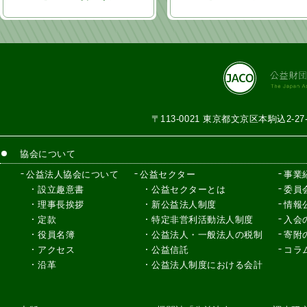
ン
〒113-0021 東京都文京区本駒込2-2
協会について
公益法人協会について
公益セクター
事業
設立趣意書
公益セクターとは
委員
理事長挨拶
新公益法人制度
情報
定款
特定非営利活動法人制度
入会
役員名簿
公益法人・一般法人の税制
寄附
アクセス
公益信託
コラ
沿革
公益法人制度における会計