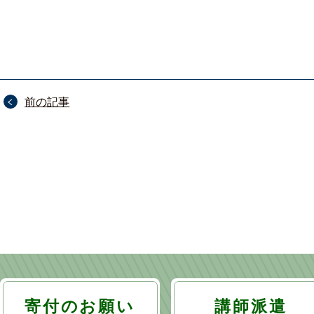
投
前の記事
稿
ナ
ビ
ゲ
ー
シ
ョ
寄付のお願い
講師派遣