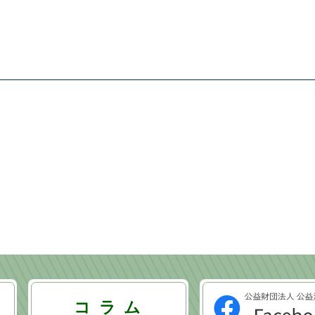
コ ラ ム