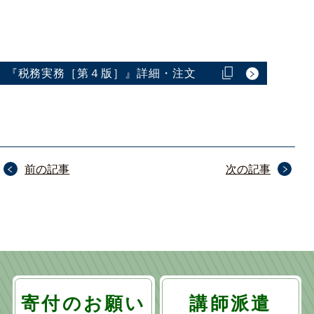
『税務実務［第４版］』詳細・注文
投
前の記事
次の記事
稿
ナ
ビ
ゲ
ー
寄付のお願い
講師派遣