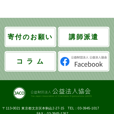
ナ
ビ
ゲ
ー
寄付のお願い
講師派遣
シ
ョ
コ ラ ム
ン
〒113-0021 東京都文京区本駒込2-27-15
TEL：03-3945-1017
FAX：03-3945-1267