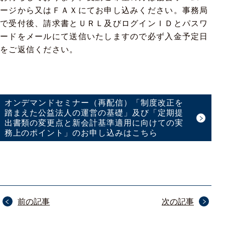
ージから又はＦＡＸにてお申し込みください。事務局
で受付後、請求書とＵＲＬ及びログインＩＤとパスワ
ードをメールにて送信いたしますので必ず入金予定日
をご返信ください。
オンデマンドセミナー（再配信）「制度改正を
踏まえた公益法人の運営の基礎」及び「定期提
出書類の変更点と新会計基準適用に向けての実
務上のポイント」のお申し込みはこちら
投
前の記事
次の記事
稿