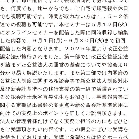
ーです。録画配信ですので視聴期間内であればいつで
も、何度でも、途中からでも、ご自宅で帰宅後や休日
でも視聴可能です。時間が取れない方は１．５～２倍
速での視聴も可能です。本セミナーは５月１２日(火)
にオンラインセミナーを配信した際に同時収録し編集
した内容で、６月１日(月)～６月３０日(火)まで初回
配信した内容となります。２０２５年度より改正公益
認定法が施行されました。第一部では改正公益認定法
を踏まえた公益法人の運営の基礎について弊協会より
分かり易く解説いたします。また第二部では内閣府の
公益法人制度に関する相談会等で新公益法人制度対応
及び新会計基準への移行支援の第一線で活躍されてい
る公認会計士米谷直晃先生をお招きし、事業報告等に
関する定期提出書類の変更点や新公益会計基準適用に
向けての実務上のポイントを詳しくご説明頂きます。
法人の管理者様だけでなく実務ご担当の方にもぜひと
もご受講頂きたい内容です。この機会にぜひご受講を
お待ちしております。受講ご希望の方は協会ホームペ