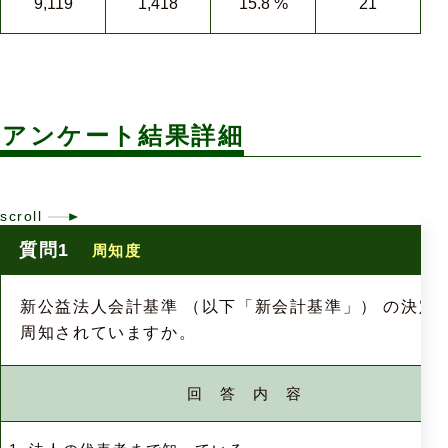
9,119
1,418
15.8 %
21
アンケート結果詳細
質問1
周知度
新公益法人会計基準 （以下「新会計基準」） の決定
周知されていますか。
回 答 内 容