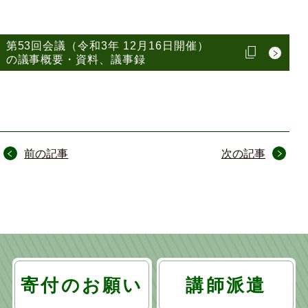
第53回会議（令和3年 12月16日開催）
の議事概要・資料、議事録
投
前の記事
次の記事
稿
ナ
ビ
ゲ
ー
寄付のお願い
講師派遣