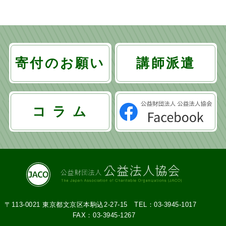
ビ
ゲ
ー
寄付のお願い
講師派遣
シ
ョ
コ ラ ム
ン
〒113-0021 東京都文京区本駒込2-27-15
TEL：03-3945-1017
FAX：03-3945-1267