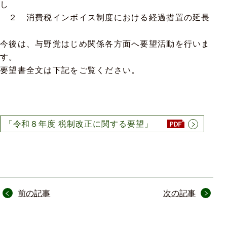
し
２ 消費税インボイス制度における経過措置の延長
今後は、与野党はじめ関係各方面へ要望活動を行いま
す。
要望書全文は下記をご覧ください。
「令和８年度 税制改正に関する要望」
投
前の記事
次の記事
稿
ナ