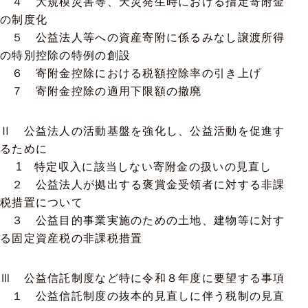
４ 大規模災害等、天災発生時における指定寄附金
の制度化
５ 公益法人等への資産寄附に係るみなし譲渡所得
の特別控除の特例の創設
６ 寄附金控除における税額控除率の引き上げ
７ 寄附金控除の適用下限額の撤廃
Ⅱ 公益法人の活動基盤を強化し、公益活動を促進す
るために
1 特定収入に該当しない寄附金の扱いの見直し
２ 公益法人が拠出する褒賞金受領者に対する非課
税措置について
３ 公益目的事業実施のための土地、建物等に対す
る固定資産税の非課税措置
Ⅲ 公益信託制度など特に令和８年度に要望する事項
１ 公益信託制度の抜本的見直しに伴う税制の見直