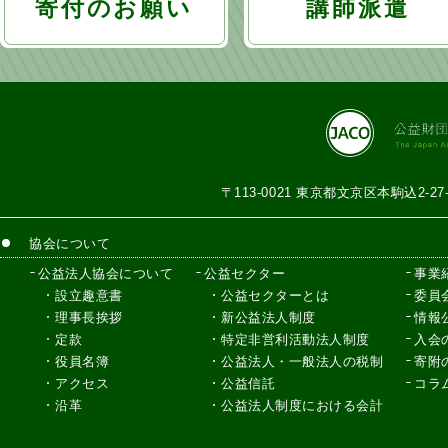
寄付のお願い
講師派遣
ン
〒113-0021 東京都文京区本駒込2-2
協会について
公益法人協会について
公益セクター
事業
設立趣意書
公益セクターとは
委員
理事長挨拶
新公益法人制度
情報
定款
特定非営利活動法人制度
入会
役員名簿
公益法人・一般法人の税制
寄附
アクセス
公益信託
コラ
沿革
公益法人制度における会計