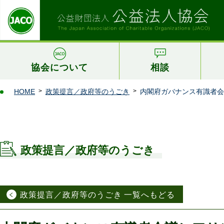
協会について
相談
HOME
政策提言／政府等のうごき
内閣府ガバナンス有識者会
政策提言／政府等のうごき
政策提言／政府等のうごき 一覧へもどる