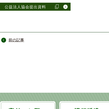
公益法人協会提出資料
投
前の記事
稿
ナ
ビ
ゲ
ー
シ
ョ