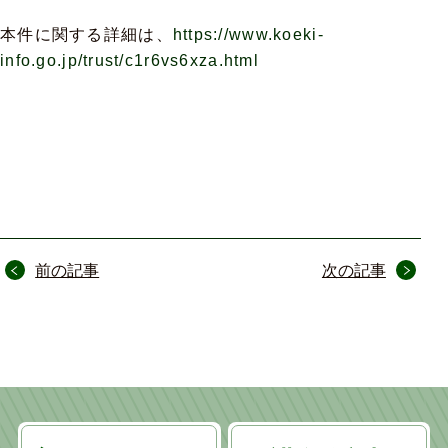
本件に関する詳細は、
https://www.koeki-
info.go.jp/trust/c1r6vs6xza.html
投
前の記事
次の記事
稿
ナ
ビ
ゲ