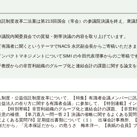
信託制度改革二法案は第213回国会（常会）の参議院決議を終え、衆議
参議院内閣委員会での質疑・附帯決議の内容を取り上げています。
有識者に聞くというテーマでNACS 永沢副会長からご寄稿いただき
ンパクトマネジメントについてSIMI の今田代表理事からのご寄稿で
子教授からの非営利組織のグループ化と連結会計の課題に関する論文を
人制度・公益信託制度改革について、【特集】有識者会議メンバーに訊
公益法人の在り方に関する有識者会議」に参加して、【特別連載】イン
）、【特別寄稿】非営利組織のグループ化と連結会計の課題、【非営利
任意の補償、【単刀直入一問一答２】決議の省略に関するよくある質問
によくある質問78】定期提出書類について（１） 出塚会計事務所、
保有だから」「元本保証だから」の危うさ 梅本洋一、【表紙の会員】