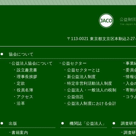
〒113-0021 東京都文京区本駒込2-2
協会について
公益法人協会について
公益セクター
事業
設立趣意書
公益セクターとは
委員
理事長挨拶
新公益法人制度
情報
定款
特定非営利活動法人制度
入会
役員名簿
公益法人・一般法人の税制
寄附
アクセス
公益信託
コラ
沿革
公益法人制度における会計
出版
機関誌「公益法人」
調査研
書籍案内
調査研