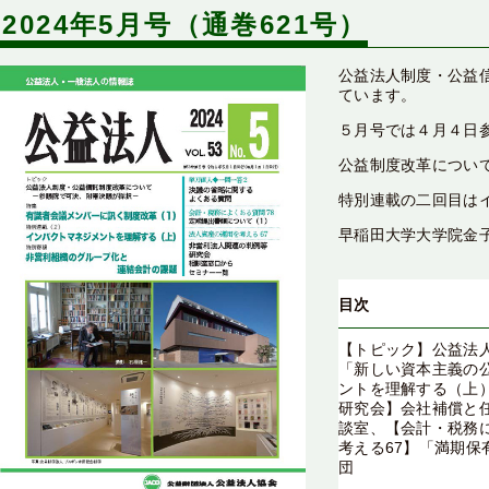
2024年5月号（通巻621号）
公益法人制度・公益
ています。
５月号では４月４日
公益制度改革について
特別連載の二回目はイ
早稲田大学大学院金
目次
【トピック】公益法
「新しい資本主義の
ントを理解する（上
研究会】会社補償と
談室、【会計・税務
考える67】「満期
団