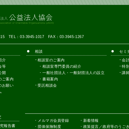
7-15
TEL：03-3945-1017
FAX：03-3945-1267
相談
セミ
紹介
相談室のご案内
会
会等
相談室専門委員の紹介
特
公開
一般社団法人・一般財団法人の設立
講
のご案内
書籍案内
のお願い
受託相談会
ム
究
メルマガ会員登録
新着情報
究報告書
団体保険制度
政策提言／政府等のうご