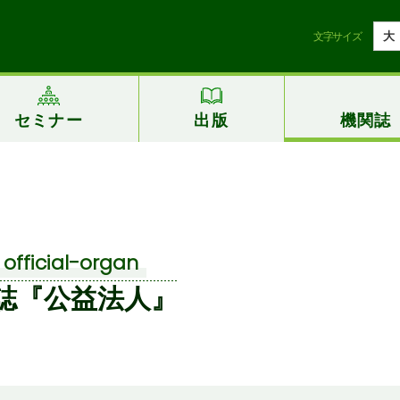
大
文字サイズ
セミナー
出版
機関誌
official-organ
誌『公益法人』