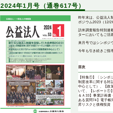
2024年1月号（通巻617号）
昨年末は、公益法人制
ポジウム2023（1
訪米調査報告特別連
ターにおいてもご活
来月号ではシンポジウ
今年も引き続きご指
目次
【特集①】〔シンポジ
制度改革に関する対話
中心として）、【政
いて、【レポート①】
＆Ａ33】事業計画
ある質問74】電子
昇リスクと債権投資