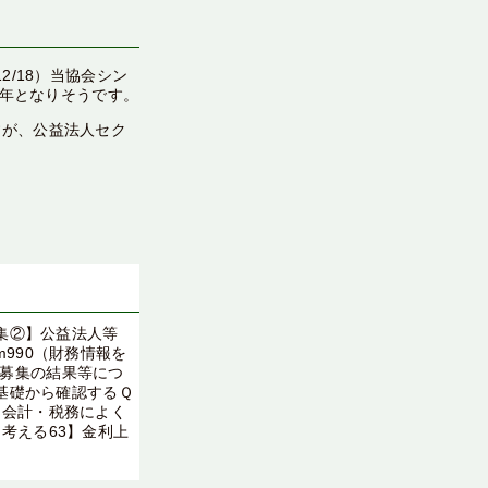
/18）当協会シン
１年となりそうです。
すが、公益法人セク
特集②】公益法人等
990（財務情報を
募集の結果等につ
【基礎から確認するＱ
【会計・税務によく
考える63】金利上