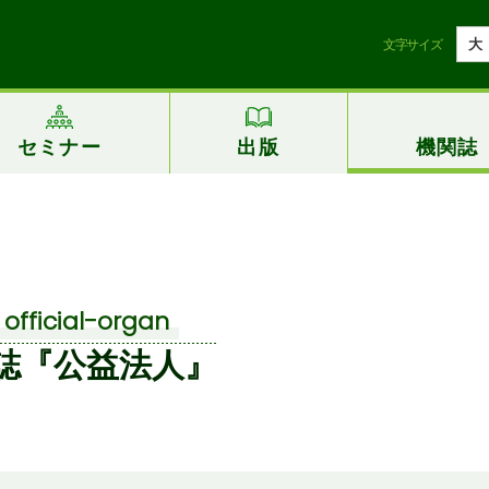
大
文字サイズ
セミナー
出版
機関誌
official-organ
誌『公益法人』