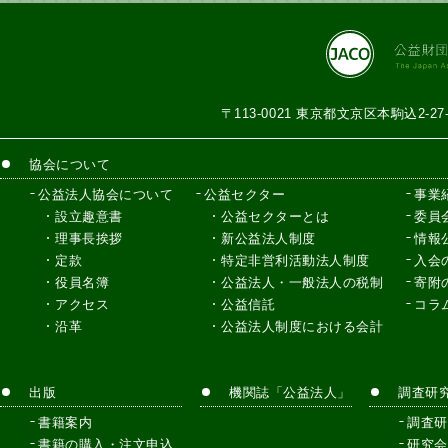
〒113-0021 東京都文京区本駒込2-2
協会について
公益法人協会について
公益セクター
事業
設立趣意書
公益セクターとは
委員
理事長挨拶
新公益法人制度
情報
定款
特定非営利活動法人制度
入会
役員名簿
公益法人・一般法人の税制
寄附
アクセス
公益信託
コラ
沿革
公益法人制度における会計
出版
機関誌「公益法人」
調査研
書籍案内
調査研
書籍の購入・注文申込
研究会