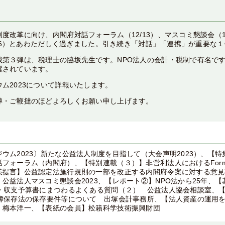
度改革に向け、内閣府対話フォーラム（12/13）、マスコミ懇談会（12
2/26）とあわただしく過ぎました。引き続き「対話」「連携」が重要な
載第３弾は、税理士の脇坂先生です。NPO法人の会計・税制で有名で
躍されています。
ム2023について詳報いたします。
導・ご鞭撻のほどよろしくお願い申し上げます。
ウム2023〕新たな公益法人制度を目指して（大会声明2023）、【
フォーラム（内閣府）、【特別連載（３）】非営利法人におけるForm
策提言】公益認定法施行規則の一部を改正する内閣府令案に対する意見
公益法人マスコミ懇談会2023、【レポート②】NPO法から25年、
書・収支予算書にまつわるよくある質問（２） 公益法人協会相談室、
帳簿保存法の保存要件等について 出塚会計事務所、【法人資産の運用を
 梅本洋一、【表紙の会員】松籟科学技術振興財団