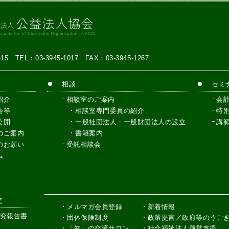
7-15
TEL：03-3945-1017
FAX：03-3945-1267
相談
セミ
紹介
相談室のご案内
会
会等
相談室専門委員の紹介
特
公開
一般社団法人・一般財団法人の設立
講
のご案内
書籍案内
のお願い
受託相談会
ム
究
メルマガ会員登録
新着情報
究報告書
団体保険制度
政策提言／政府等のうご
「知」の交流サロン
社会福祉法人運営支援