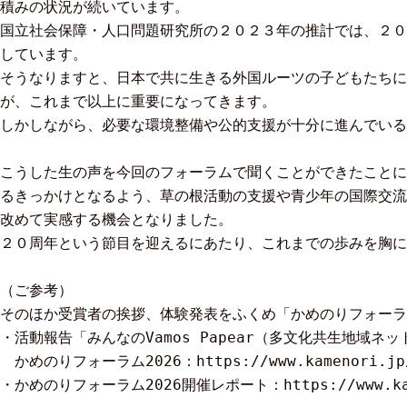
積みの状況が続いています。
国立社会保障・人口問題研究所の２０２３年の推計では、２０
しています。
そうなりますと、日本で共に生きる外国ルーツの子どもたちに
が、これまで以上に重要になってきます。
しかしながら、必要な環境整備や公的支援が十分に進んでいる
こうした生の声を今回のフォーラムで聞くことができたことに
るきっかけとなるよう、草の根活動の支援や青少年の国際交流
改めて実感する機会となりました。
２０周年という節目を迎えるにあたり、これまでの歩みを胸に
（ご参考）
そのほか受賞者の挨拶、体験発表をふくめ「かめのりフォーラ
・活動報告「みんなのVamos Papear（多文化共生地域ネ
　かめのりフォーラム2026：https://www.kamenori.jp/f
・かめのりフォーラム2026開催レポート：https://www.kamen