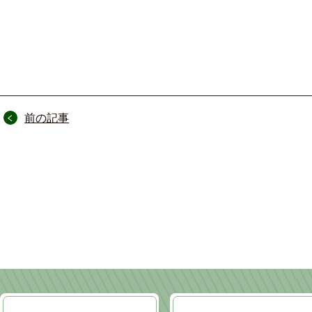
投
前の記事
稿
ナ
ビ
ゲ
ー
シ
ョ