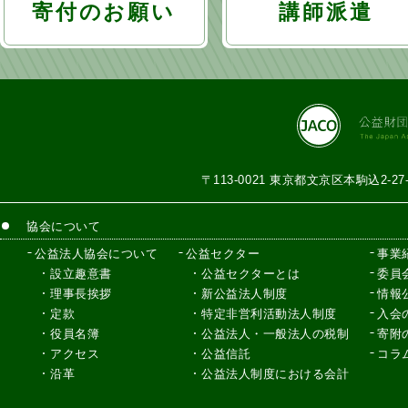
寄付のお願い
講師派遣
ン
〒113-0021 東京都文京区本駒込2-2
協会について
公益法人協会について
公益セクター
事業
設立趣意書
公益セクターとは
委員
理事長挨拶
新公益法人制度
情報
定款
特定非営利活動法人制度
入会
役員名簿
公益法人・一般法人の税制
寄附
アクセス
公益信託
コラ
沿革
公益法人制度における会計