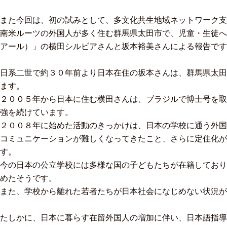
また今回は、初の試みとして、多文化共生地域ネットワーク支
南米ルーツの外国人が多く住む群馬県太田市で、児童・生徒への学
アール）」の横田シルビアさんと坂本裕美さんによる報告です
日系二世で約３０年前より日本在住の坂本さんは、群馬県太田
ます。
２００５年から日本に住む横田さんは、ブラジルで博士号を取
強を続けています。
２００８年に始めた活動のきっかけは、日本の学校に通う外国
コミュニケーションが難しくなってきたこと、さらに定住化が
す。
今の日本の公立学校には多様な国の子どもたちが在籍しており
めたそうです。
また、学校から離れた若者たちが日本社会になじめない状況
たしかに、日本に暮らす在留外国人の増加に伴い、日本語指導